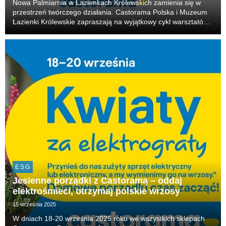
Nowa Palmiarnia w Łazienkach Królewskich zamienia się w
przestrzeń twórczego działania. Castorama Polska i Muzeum
Łazienki Królewskie zapraszają na wyjątkowy cykl warsztatów
„Majsterkowo”, który łączy tradycję z nowoczesnym
rzemiosłem.
ESG
Jesienne porządki z Castoramą – oddaj
elektrośmieci, otrzymaj polskie wrzosy
15 września 2025
W dniach 18-20 września 2025 roku we wszystkich sklepach