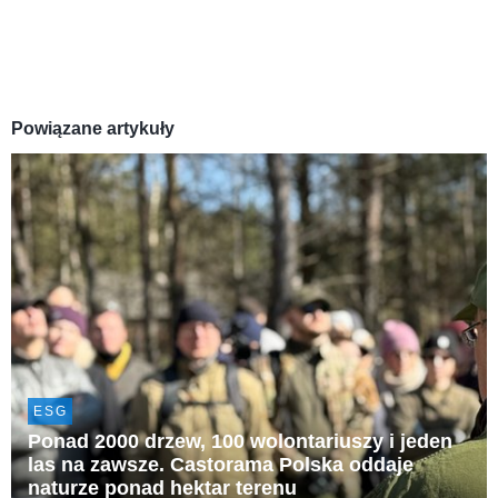
Powiązane artykuły
ESG
Ponad 2000 drzew, 100 wolontariuszy i jeden
las na zawsze. Castorama Polska oddaje
naturze ponad hektar terenu