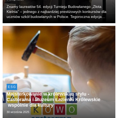
Znamy laureatów 54. edycji Turnieju Budowlanego „Złota
Kielnia” – jednego z najbardziej prestiżowych konkursów dla
uczniów szkół budowlanych w Polsce. Tegoroczna edycja
odbyła się już po raz drugi z udziałem Castorama Polska, która
pełniła tym razem rolę sponsora general...
ESG
Majsterkowanie w królewskim stylu -
Castorama i Muzeum Łazienki Królewskie
wspólnie dla kultury
30 września 2025