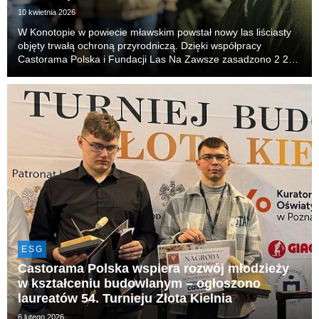
10 kwietnia 2026
W Konotopie w powiecie mławskim powstał nowy las liściasty
objęty trwałą ochroną przyrodniczą. Dzięki współpracy
Castorama Polska i Fundacji Las Na Zawsze zasadzono 2 200
drzew i krzewów, tworząc ekosystem, który poprawi retencję
wody, stabilność gleby i bioróżnorodność ...
ESG
Castorama Polska wspiera rozwój młodzieży
w kształceniu budowlanym – ogłoszono
laureatów 54. Turnieju Złota Kielnia
6 lutego 2026