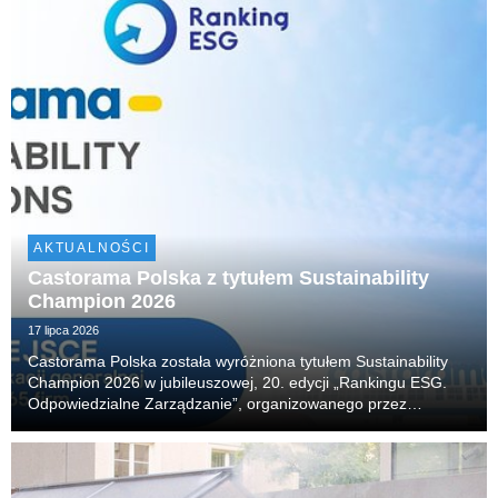
AKTUALNOŚCI
Castorama Polska z tytułem Sustainability
Champion 2026
17 lipca 2026
Castorama Polska została wyróżniona tytułem Sustainability
Champion 2026 w jubileuszowej, 20. edycji „Rankingu ESG.
Odpowiedzialne Zarządzanie”, organizowanego przez
Akademię Leona Koźmińskiego. Firma zajęła również 14.
miejsce w klasyfikacji generalnej, obejmującej 65 n...