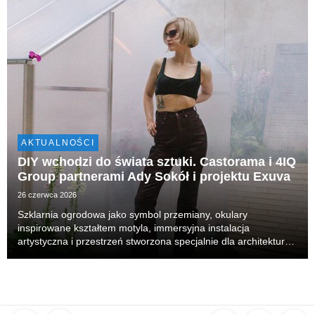
AKTUALNOŚCI
DIY wchodzi do świata sztuki. Castorama i 4IQ
Group partnerami Ady Sokół i projektu Exuva
26 czerwca 2026
Szklarnia ogrodowa jako symbol przemiany, okulary
inspirowane kształtem motyla, immersyjna instalacja
artystyczna i przestrzeń stworzona specjalnie dla architektury
hotelowego patio. Tak wygląda Exuva – interdyscyplinarny
projekt autorstwa Ady Sokół, realizowany we współ...