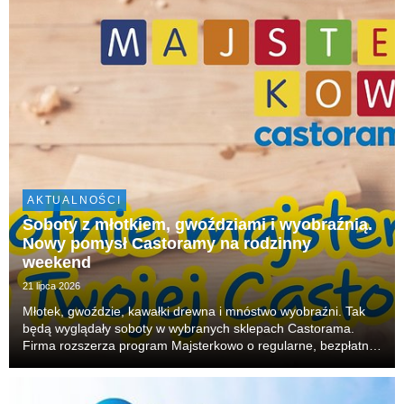
AKTUALNOŚCI
Soboty z młotkiem, gwoździami i wyobraźnią.
Nowy pomysł Castoramy na rodzinny
weekend
21 lipca 2026
Młotek, gwoździe, kawałki drewna i mnóstwo wyobraźni. Tak
będą wyglądały soboty w wybranych sklepach Castorama.
Firma rozszerza program Majsterkowo o regularne, bezpłatne
warsztaty dla rodzin. W każdą sobotę dzieci będą mogły
budować, skręcać i tworzyć własne projekty, r...