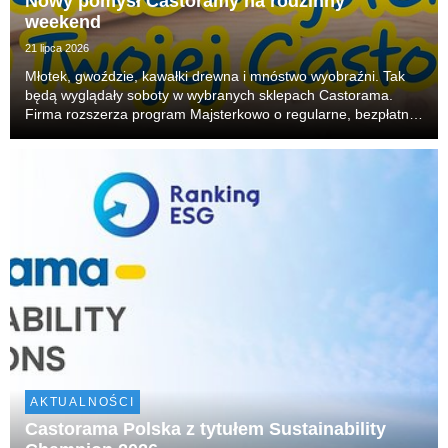
Nowy pomysł Castoramy na rodzinny
weekend
21 lipca 2026
Młotek, gwoździe, kawałki drewna i mnóstwo wyobraźni. Tak
będą wyglądały soboty w wybranych sklepach Castorama.
Firma rozszerza program Majsterkowo o regularne, bezpłatne
warsztaty dla rodzin. W każdą sobotę dzieci będą mogły
budować, skręcać i tworzyć własne projekty, r...
AKTUALNOŚCI
Castorama Polska z tytułem Sustainability