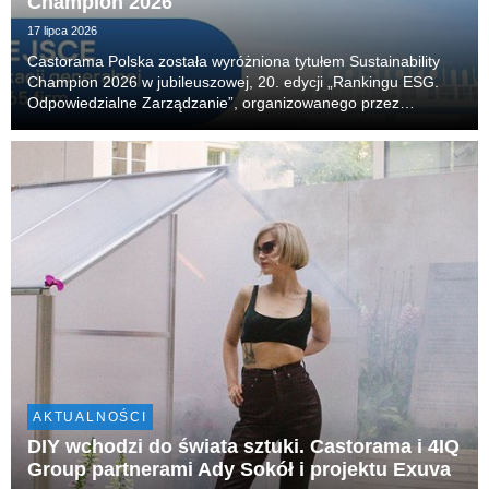
Champion 2026
17 lipca 2026
Castorama Polska została wyróżniona tytułem Sustainability
Champion 2026 w jubileuszowej, 20. edycji „Rankingu ESG.
Odpowiedzialne Zarządzanie”, organizowanego przez
Akademię Leona Koźmińskiego. Firma zajęła również 14.
miejsce w klasyfikacji generalnej, obejmującej 65 n...
AKTUALNOŚCI
DIY wchodzi do świata sztuki. Castorama i 4IQ
Group partnerami Ady Sokół i projektu Exuva