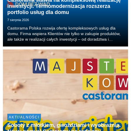
Castorama stawia na kompleksową realizację
inwestycji. Termomodernizacja rozszerza
portfolio usług dla domu
7 sierpnia 2026
Castorama Polska rozwija ofertę kompleksowych usług dla
domu. Firma wspiera Klientów nie tylko w zakupie produktów,
ale także w realizacji całych inwestycji – od doradztwa i
projektu, przez dobór produktów, aż po organizację
wykonawców i realizację prac. Właśnie tak dzia...
AKTUALNOŚCI
Soboty z młotkiem, gwoździami i wyobraźnią.