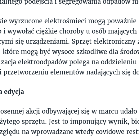
alnego podejścia i segregowania odpadów ni
ie wyrzucone elektrośmieci mogą poważnie 
 i wywołać ciężkie choroby u osób mających 
cymi się urządzeniami. Sprzęt elektroniczny 
, które mogą być wysoce szkodliwe dla środow
lizacja elektroodpadów polega na oddzieleniu
 i przetworzeniu elementów nadających się do
a edycja
osennej akcji odbywającej się w marcu udało 
żytego sprzętu. Jest to imponujący wynik, b
względu na wprowadzane wtedy covidowe restr