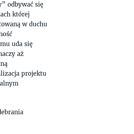
y” odbywać się
ach której
ktowaną w duchu
ność
emu uda się
naczy aż
lną
lizacja projektu
kalnym
debrania