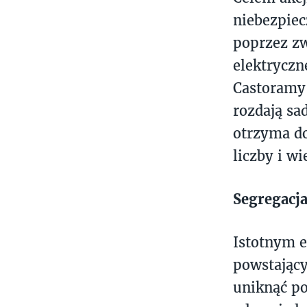
niebezpie
poprzez zw
elektryczn
Castoramy 
rozdają sa
otrzyma do
liczby i w
Segregacj
Istotnym e
powstający
uniknąć po