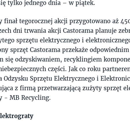
ię tylko jednego dnia – w piątek.
y finał tegorocznej akcji przygotowano aż 45
zech dni trwania akcji Castorama planuje zebr
ytego sprzętu elektrycznego i elektroniczneg
ny sprzęt Castorama przekaże odpowiednim
m się odzyskiwaniem, recyklingiem kompone
 niebezpiecznych części. Jak co roku partnerem
a Odzysku Sprzętu Elektrycznego i Elektroni
jąca z firmą przetwarzającą zużyty sprzęt el
y - MB Recycling.
elektrograty