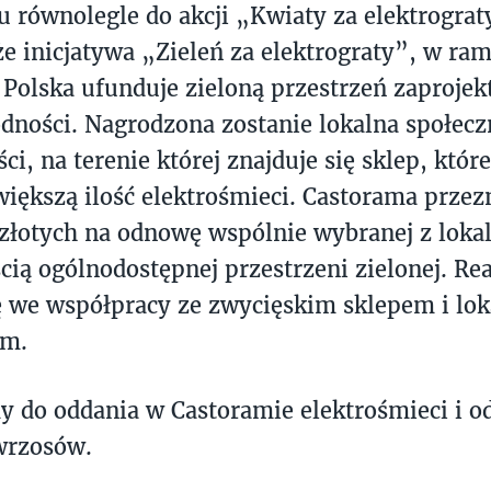
 równolegle do akcji „Kwiaty za elektrograt
że inicjatywa „Zieleń za elektrograty”, w ram
Polska ufunduje zieloną przestrzeń zaproje
dności. Nagrodzona zostanie lokalna społecz
ci, na terenie której znajduje się sklep, któr
większą ilość elektrośmieci. Castorama przez
 złotych na odnowę wspólnie wybranej z loka
cią ogólnodostępnej przestrzeni zielonej. Rea
ę we współpracy ze zwycięskim sklepem i lo
em.
 do oddania w Castoramie elektrośmieci i o
wrzosów.