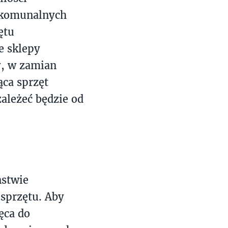
 komunalnych
ętu
e sklepy
y, w zamian
ąca sprzęt
ależeć będzie od
ństwie
 sprzętu. Aby
ęca do