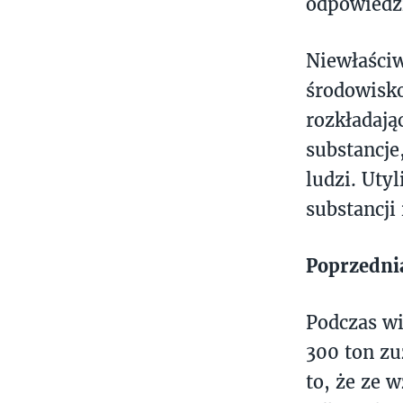
odpowiedzi
Niewłaściw
środowisko
rozkładają
substancje
ludzi. Uty
substancji
Poprzedni
Podczas wi
300 ton zu
to, że ze 