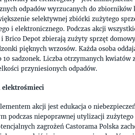
cznych odpadów wyrzucanych do zbiorników
iększenie selektywnej zbiórki zużytego sprz
ego i elektronicznego. Podczas akcji wszystki
i Brico Depot zbierają zużyty sprzęt domow
dzonki pięknych wrzosów. Każda osoba oddaj
 10 sadzonek. Liczba otrzymanych kwiatów z
ielkości przyniesionych odpadów.
a elektrośmieci
lementem akcji jest edukacja o niebezpiecze
m podczas niepoprawnej utylizacji zużytego
tencjalnych zagrożeń Castorama Polska zach