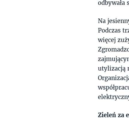
odbywała s
Na jesienn
Podczas tr
więcej zuż
Zgromadzo
zajmujący
utylizacją
Organizacj
współpracu
elektryczn
Zieleń za 