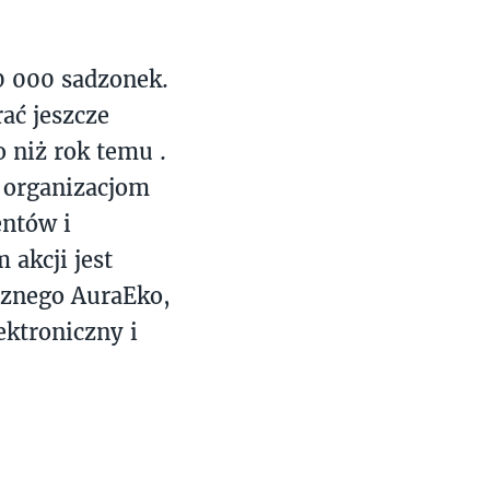
0 000 sadzonek.
ać jeszcze
o niż rok temu .
 organizacjom
ntów i
 akcji jest
cznego AuraEko,
ektroniczny i