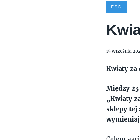
ESG
Kwia
15 września 20
Kwiaty za 
Między 23 
„Kwiaty za
sklepy tej
wymieniaj
Celem akcj