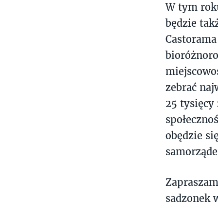
W tym roku
będzie tak
Castorama 
bioróżnoro
miejscowoś
zebrać naj
25 tysięcy
społecznoś
obędzie si
samorząd
Zapraszamy
sadzonek 