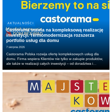
AKTUALNOŚCI
Castorama stawia na kompleksową realizację
inwestycji. Termomodernizacja rozszerza
portfolio usług dla domu
7 sierpnia 2026
Castorama Polska rozwija ofertę kompleksowych usług dla
domu. Firma wspiera Klientów nie tylko w zakupie produktów,
ale także w realizacji całych inwestycji – od doradztwa i
projektu, przez dobór produktów, aż po organizację
wykonawców i realizację prac. Właśnie tak dzia...