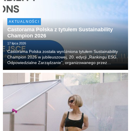
AKTUALNOŚCI
Castorama Polska z tytułem Sustainability
Champion 2026
17 lipca 2026
Castorama Polska została wyróżniona tytułem Sustainability
Champion 2026 w jubileuszowej, 20. edycji „Rankingu ESG.
Odpowiedzialne Zarządzanie”, organizowanego przez
Akademię Leona Koźmińskiego. Firma zajęła również 14.
miejsce w klasyfikacji generalnej, obejmującej 65 n...