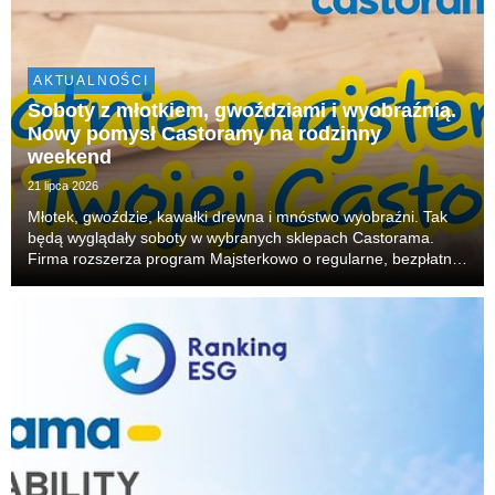
AKTUALNOŚCI
Soboty z młotkiem, gwoździami i wyobraźnią.
Nowy pomysł Castoramy na rodzinny
weekend
21 lipca 2026
Młotek, gwoździe, kawałki drewna i mnóstwo wyobraźni. Tak
będą wyglądały soboty w wybranych sklepach Castorama.
Firma rozszerza program Majsterkowo o regularne, bezpłatne
warsztaty dla rodzin. W każdą sobotę dzieci będą mogły
budować, skręcać i tworzyć własne projekty, r...