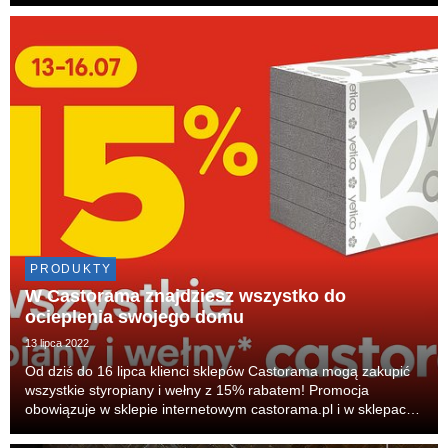
PRODUKTY
W Castorama znajdziesz wszystko do
ocieplenia swojego domu
13 lipca 2022
Od dziś do 16 lipca klienci sklepów Castorama mogą zakupić
wszystkie styropiany i wełny z 15% rabatem! Promocja
obowiązuje w sklepie internetowym castorama.pl i w sklepach
stacjonarnych Castorama, Castorama Smart i Brico Depot. To
kolejna oferta specjalna z okazji 25. ur...