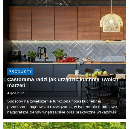
PRODUKTY
Castorama radzi jak urządzić kuchnię Twoich
marzeń
4 lipca 2022
Sposoby na zwiększenie funkcjonalności kuchennej
przestrzeni, najnowsze rozwiązania, w tym meble modułowe,
najgorętsze trendy wnętrzarskie oraz praktyczne wskazówki
ekspertów. To i wiele więcej znajdziemy w najnowszym
webinarze Castoramy „Kuchnia w Twoim stylu”, w którym...