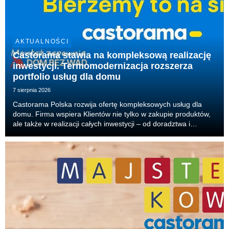
AKTUALNOŚCI
Castorama stawia na kompleksową realizację
inwestycji. Termomodernizacja rozszerza
portfolio usług dla domu
7 sierpnia 2026
Castorama Polska rozwija ofertę kompleksowych usług dla
domu. Firma wspiera Klientów nie tylko w zakupie produktów,
ale także w realizacji całych inwestycji – od doradztwa i
projektu, przez dobór produktów, aż po organizację
wykonawców i realizację prac. Właśnie tak dzia...