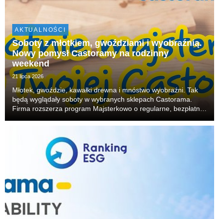
AKTUALNOŚCI
Soboty z młotkiem, gwoździami i wyobraźnią.
Nowy pomysł Castoramy na rodzinny
weekend
21 lipca 2026
Młotek, gwoździe, kawałki drewna i mnóstwo wyobraźni. Tak
będą wyglądały soboty w wybranych sklepach Castorama.
Firma rozszerza program Majsterkowo o regularne, bezpłatne
warsztaty dla rodzin. W każdą sobotę dzieci będą mogły
budować, skręcać i tworzyć własne projekty, r...