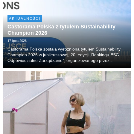
AKTUALNOŚCI
Castorama Polska z tytułem Sustainability
Champion 2026
17 lipca 2026
Castorama Polska została wyróżniona tytułem Sustainability
Champion 2026 w jubileuszowej, 20. edycji „Rankingu ESG.
Odpowiedzialne Zarządzanie”, organizowanego przez
Akademię Leona Koźmińskiego. Firma zajęła również 14.
miejsce w klasyfikacji generalnej, obejmującej 65 n...