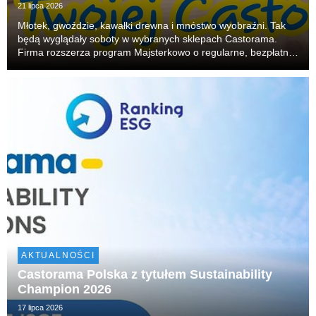
21 lipca 2026
Młotek, gwoździe, kawałki drewna i mnóstwo wyobraźni. Tak
będą wyglądały soboty w wybranych sklepach Castorama.
Firma rozszerza program Majsterkowo o regularne, bezpłatne
warsztaty dla rodzin. W każdą sobotę dzieci będą mogły
budować, skręcać i tworzyć własne projekty, r...
AKTUALNOŚCI
Castorama Polska z tytułem Sustainability
Champion 2026
17 lipca 2026