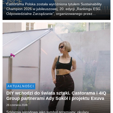
Castorama Polska została wyróżniona tytułem Sustainability
Champion 2026 w jubileuszowej, 20. edycji „Rankingu ESG.
Odpowiedzialne Zarządzanie”, organizowanego przez
Akademię Leona Koźmińskiego. Firma zajęła również 14.
miejsce w klasyfikacji generalnej, obejmującej 65 n...
AKTUALNOŚCI
DIY wchodzi do świata sztuki. Castorama i 4IQ
Group partnerami Ady Sokół i projektu Exuva
26 czerwca 2026
Szklarnia ogrodowa jako symbol przemiany, okulary