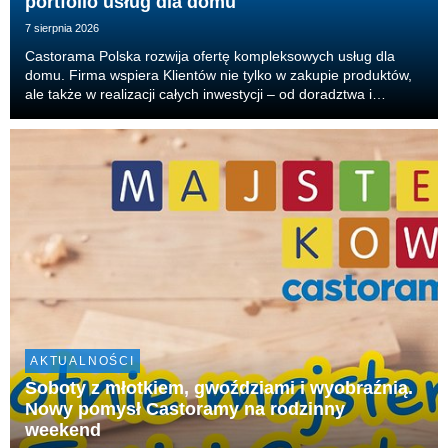
portfolio usług dla domu
7 sierpnia 2026
Castorama Polska rozwija ofertę kompleksowych usług dla
domu. Firma wspiera Klientów nie tylko w zakupie produktów,
ale także w realizacji całych inwestycji – od doradztwa i
projektu, przez dobór produktów, aż po organizację
wykonawców i realizację prac. Właśnie tak dzia...
AKTUALNOŚCI
Soboty z młotkiem, gwoździami i wyobraźnią.
Nowy pomysł Castoramy na rodzinny
weekend