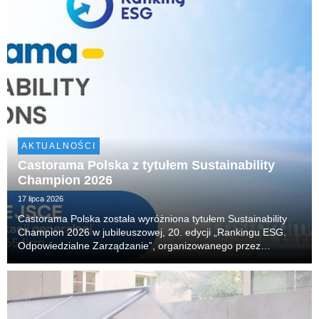
AKTUALNOŚCI
Castorama Polska z tytułem Sustainability
Champion 2026
17 lipca 2026
Castorama Polska została wyróżniona tytułem Sustainability
Champion 2026 w jubileuszowej, 20. edycji „Rankingu ESG.
Odpowiedzialne Zarządzanie”, organizowanego przez
Akademię Leona Koźmińskiego. Firma zajęła również 14.
miejsce w klasyfikacji generalnej, obejmującej 65 n...