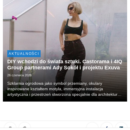
AKTUALNOŚCI
DIY wchodzi do świata sztuki. Castorama i 4IQ
Group partnerami Ady Sokół i projektu Exuva
26 czerwca 2026
Szklarnia ogrodowa jako symbol przemiany, okulary
inspirowane kształtem motyla, immersyjna instalacja
artystyczna i przestrzeń stworzona specjalnie dla architektury
hotelowego patio. Tak wygląda Exuva – interdyscyplinarny
projekt autorstwa Ady Sokół, realizowany we współ...