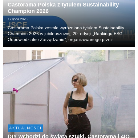
Castorama Polska z tytułem Sustainability
Champion 2026
17 lipca 2026
Castorama Polska została wyróżniona tytułem Sustainability
Champion 2026 w jubileuszowej, 20. edycji „Rankingu ESG.
Odpowiedzialne Zarządzanie”, organizowanego przez
Akademię Leona Koźmińskiego. Firma zajęła również 14.
miejsce w klasyfikacji generalnej, obejmującej 65 n...
AKTUALNOŚCI
DIY wchodzi do świata sztuki. Castorama i 4IQ