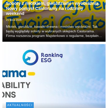
Soboty z młotkiem, gwoździami i wyobraźnią.
Nowy pomysł Castoramy na rodzinny
weekend
21 lipca 2026
Młotek, gwoździe, kawałki drewna i mnóstwo wyobraźni. Tak
będą wyglądały soboty w wybranych sklepach Castorama.
Firma rozszerza program Majsterkowo o regularne, bezpłatne
warsztaty dla rodzin. W każdą sobotę dzieci będą mogły
budować, skręcać i tworzyć własne projekty, r...
AKTUALNOŚCI