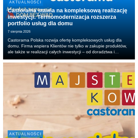
AKTUALNOŚCI
Castorama stawia na kompleksową realizację
inwestycji. Termomodernizacja rozszerza
portfolio usług dla domu
7 sierpnia 2026
Castorama Polska rozwija ofertę kompleksowych usług dla
domu. Firma wspiera Klientów nie tylko w zakupie produktów,
ale także w realizacji całych inwestycji – od doradztwa i
projektu, przez dobór produktów, aż po organizację
wykonawców i realizację prac. Właśnie tak dzia...
AKTUALNOŚCI