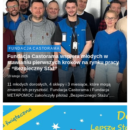
FUNDACJA CASTORAMA
Fundacja Castorama wspiera młodych w
stawianiu pierwszych kroków na rynku pracy
– “Bezpieczny Staż”
19 lutego 2026
11 młodych dorosłych, 4 sklepy i 3 miesiące, które mogą
zmienić ich przyszłość. Fundacja Castorama i Fundacja
METAPOMOC zakończyły pilotaż „Bezpiecznego Stażu”,
programu, który daje realną szansę na pierwszy krok w
dorosłe życie – z opieką, mentoringiem i bezpieczną prze...