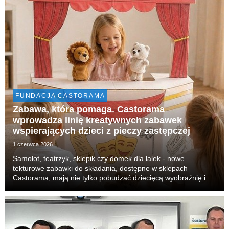
FUNDACJA CASTORAMA
Zabawa, która pomaga. Castorama
wprowadza linię kreatywnych zabawek
wspierających dzieci z pieczy zastępczej
1 czerwca 2026
Samolot, teatrzyk, sklepik czy domek dla lalek - nowe
tekturowe zabawki do składania, dostępne w sklepach
Castorama, mają nie tylko pobudzać dziecięcą wyobraźnię i
zachęcać do wspólnego tworzenia, ale także pomagać. Cały
dochód z ich sprzedaży zostanie przekazany na dzia...