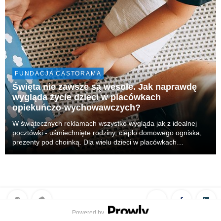
FUNDACJA CASTORAMA
Święta nie zawsze są wesołe. Jak naprawdę
wygląda życie dzieci w placówkach
opiekuńczo-wychowawczych?
W świątecznych reklamach wszystko wygląda jak z idealnej
pocztówki - uśmiechnięte rodziny, ciepło domowego ogniska,
prezenty pod choinką. Dla wielu dzieci w placówkach
opiekuńczo-wychowawczych święta mają jednak zupełnie inny
wymiar. To czas, w którym najmocniej odczuwaj...
Powered by