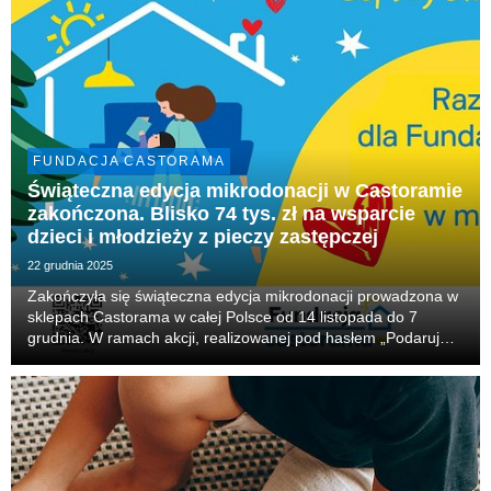
FUNDACJA CASTORAMA
Świąteczna edycja mikrodonacji w Castoramie
zakończona. Blisko 74 tys. zł na wsparcie
dzieci i młodzieży z pieczy zastępczej
22 grudnia 2025
Zakończyła się świąteczna edycja mikrodonacji prowadzona w
sklepach Castorama w całej Polsce od 14 listopada do 7
grudnia. W ramach akcji, realizowanej pod hasłem „Podaruj
prezent, który zostanie na lata”, klienci sieci przekazali łącznie
73 589,39 złotych na wsparcie dz...