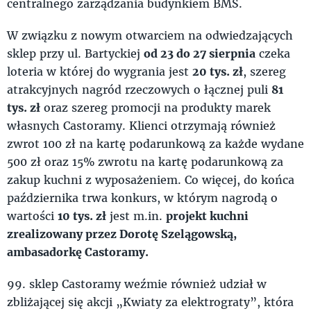
centralnego zarządzania budynkiem BMS.
W związku z nowym otwarciem na odwiedzających
sklep przy ul. Bartyckiej
od 23 do 27 sierpnia
czeka
loteria w której do wygrania jest
20 tys. zł
, szereg
atrakcyjnych nagród rzeczowych o łącznej puli
81
tys. zł
oraz szereg promocji na produkty marek
własnych Castoramy. Klienci otrzymają również
zwrot 100 zł na kartę podarunkową za każde wydane
500 zł oraz 15% zwrotu na kartę podarunkową za
zakup kuchni z wyposażeniem. Co więcej, do końca
października trwa konkurs, w którym nagrodą o
wartości
10 tys. zł
jest m.in.
projekt kuchni
zrealizowany przez Dorotę Szelągowską,
ambasadorkę Castoramy.
99. sklep Castoramy weźmie również udział w
zbliżającej się akcji „Kwiaty za elektrograty”, która