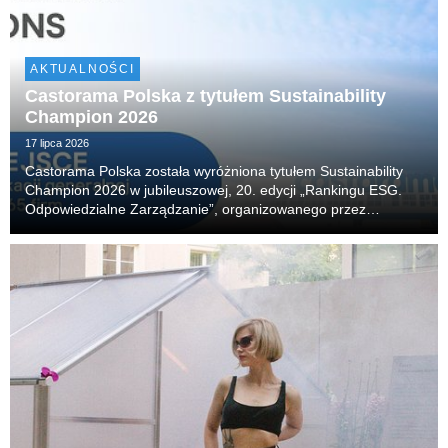
AKTUALNOŚCI
Castorama Polska z tytułem Sustainability
Champion 2026
17 lipca 2026
Castorama Polska została wyróżniona tytułem Sustainability
Champion 2026 w jubileuszowej, 20. edycji „Rankingu ESG.
Odpowiedzialne Zarządzanie”, organizowanego przez
Akademię Leona Koźmińskiego. Firma zajęła również 14.
miejsce w klasyfikacji generalnej, obejmującej 65 n...