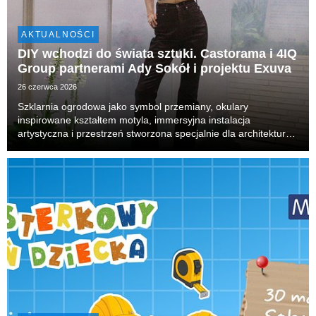
AKTUALNOŚCI
DIY wchodzi do świata sztuki. Castorama i 4IQ
Group partnerami Ady Sokół i projektu Exuva
26 czerwca 2026
Szklarnia ogrodowa jako symbol przemiany, okulary
inspirowane kształtem motyla, immersyjna instalacja
artystyczna i przestrzeń stworzona specjalnie dla architektury
hotelowego patio. Tak wygląda Exuva – interdyscyplinarny
projekt autorstwa Ady Sokół, realizowany we współ...