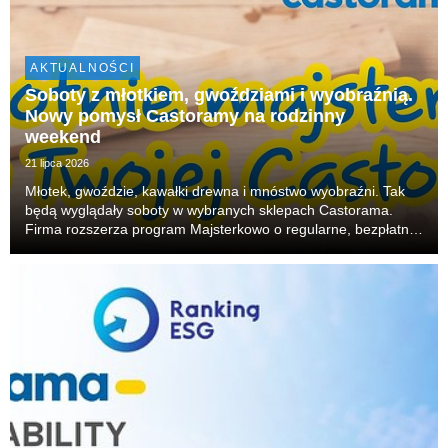
AKTUALNOŚCI
Soboty z młotkiem, gwoździami i wyobraźnią.
Nowy pomysł Castoramy na rodzinny
weekend
21 lipca 2026
Młotek, gwoździe, kawałki drewna i mnóstwo wyobraźni. Tak
będą wyglądały soboty w wybranych sklepach Castorama.
Firma rozszerza program Majsterkowo o regularne, bezpłatne
warsztaty dla rodzin. W każdą sobotę dzieci będą mogły
budować, skręcać i tworzyć własne projekty, r...