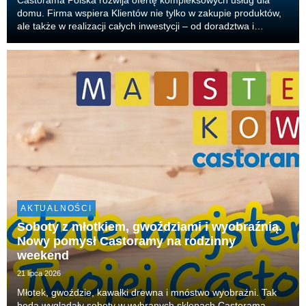
domu. Firma wspiera Klientów nie tylko w zakupie produktów,
ale także w realizacji całych inwestycji – od doradztwa i
projektu, przez dobór produktów, aż po organizację
wykonawców i realizację prac. Właśnie tak dzia...
AKTUALNOŚCI
Soboty z młotkiem, gwoździami i wyobraźnią.
Nowy pomysł Castoramy na rodzinny
weekend
21 lipca 2026
Młotek, gwoździe, kawałki drewna i mnóstwo wyobraźni. Tak
będą wyglądały soboty w wybranych sklepach Castorama.