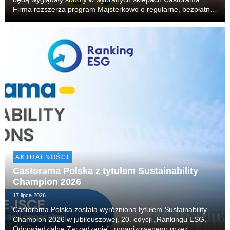
Firma rozszerza program Majsterkowo o regularne, bezpłatne
warsztaty dla rodzin. W każdą sobotę dzieci będą mogły
budować, skręcać i tworzyć własne projekty, r...
AKTUALNOŚCI
Castorama Polska z tytułem Sustainability
Champion 2026
17 lipca 2026
Castorama Polska została wyróżniona tytułem Sustainability
Champion 2026 w jubileuszowej, 20. edycji „Rankingu ESG.
Odpowiedzialne Zarządzanie”, organizowanego przez