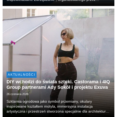
Akademię Leona Koźmińskiego. Firma zajęła również 14.
miejsce w klasyfikacji generalnej, obejmującej 65 n...
AKTUALNOŚCI
DIY wchodzi do świata sztuki. Castorama i 4IQ
Group partnerami Ady Sokół i projektu Exuva
26 czerwca 2026
Szklarnia ogrodowa jako symbol przemiany, okulary
inspirowane kształtem motyla, immersyjna instalacja
artystyczna i przestrzeń stworzona specjalnie dla architektury
hotelowego patio. Tak wygląda Exuva – interdyscyplinarny