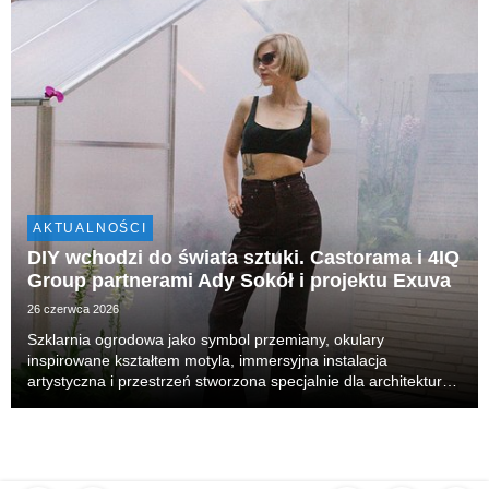
AKTUALNOŚCI
DIY wchodzi do świata sztuki. Castorama i 4IQ
Group partnerami Ady Sokół i projektu Exuva
26 czerwca 2026
Szklarnia ogrodowa jako symbol przemiany, okulary
inspirowane kształtem motyla, immersyjna instalacja
artystyczna i przestrzeń stworzona specjalnie dla architektury
hotelowego patio. Tak wygląda Exuva – interdyscyplinarny
projekt autorstwa Ady Sokół, realizowany we współ...