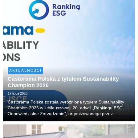
AKTUALNOŚCI
Castorama Polska z tytułem Sustainability
Champion 2026
17 lipca 2026
Castorama Polska została wyróżniona tytułem Sustainability
Champion 2026 w jubileuszowej, 20. edycji „Rankingu ESG.
Odpowiedzialne Zarządzanie”, organizowanego przez
Akademię Leona Koźmińskiego. Firma zajęła również 14.
miejsce w klasyfikacji generalnej, obejmującej 65 n...