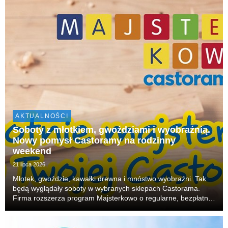
AKTUALNOŚCI
Soboty z młotkiem, gwoździami i wyobraźnią.
Nowy pomysł Castoramy na rodzinny
weekend
21 lipca 2026
Młotek, gwoździe, kawałki drewna i mnóstwo wyobraźni. Tak
będą wyglądały soboty w wybranych sklepach Castorama.
Firma rozszerza program Majsterkowo o regularne, bezpłatne
warsztaty dla rodzin. W każdą sobotę dzieci będą mogły
budować, skręcać i tworzyć własne projekty, r...