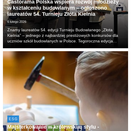
Castorama Polska wspiera rozwój młodzieży
w kształceniu budowlanym – ogłoszono
laureatów 54. Turnieju Złota Kielnia
6 lutego 2026
Znamy laureatów 54. edycji Turnieju Budowlanego „Złota
Kielnia” – jednego z najbardziej prestiżowych konkursów dla
uczniów szkół budowlanych w Polsce. Tegoroczna edycja
odbyła się już po raz drugi z udziałem Castorama Polska, która
pełniła tym razem rolę sponsora general...
ESG
Majsterkowanie w królewskim stylu -