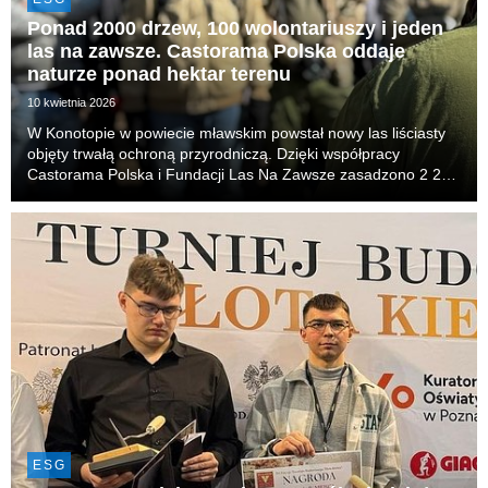
Ponad 2000 drzew, 100 wolontariuszy i jeden
las na zawsze. Castorama Polska oddaje
naturze ponad hektar terenu
10 kwietnia 2026
W Konotopie w powiecie mławskim powstał nowy las liściasty
objęty trwałą ochroną przyrodniczą. Dzięki współpracy
Castorama Polska i Fundacji Las Na Zawsze zasadzono 2 200
drzew i krzewów, tworząc ekosystem, który poprawi retencję
wody, stabilność gleby i bioróżnorodność ...
ESG