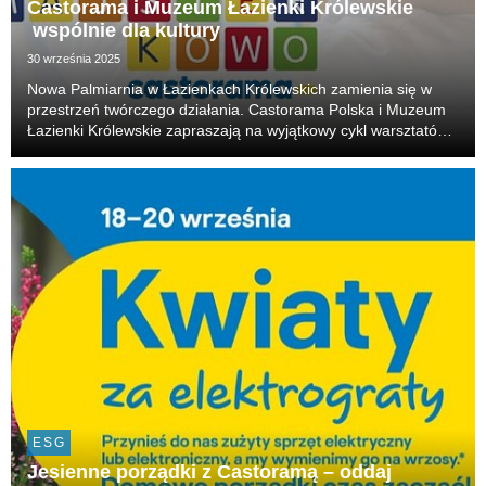
Castorama i Muzeum Łazienki Królewskie
wspólnie dla kultury
30 września 2025
Nowa Palmiarnia w Łazienkach Królewskich zamienia się w
przestrzeń twórczego działania. Castorama Polska i Muzeum
Łazienki Królewskie zapraszają na wyjątkowy cykl warsztatów
„Majsterkowo”, który łączy tradycję z nowoczesnym
rzemiosłem.
ESG
Jesienne porządki z Castoramą – oddaj