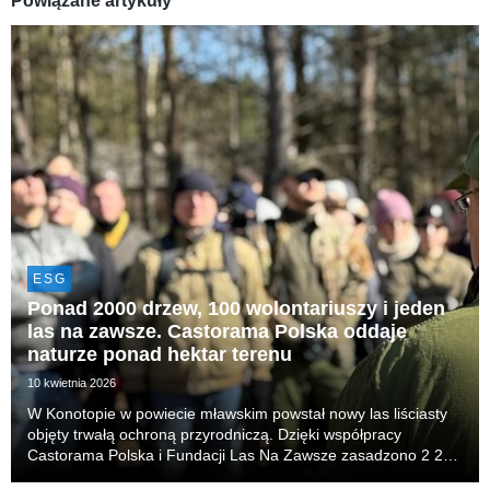
Powiązane artykuły
ESG
Ponad 2000 drzew, 100 wolontariuszy i jeden
las na zawsze. Castorama Polska oddaje
naturze ponad hektar terenu
10 kwietnia 2026
W Konotopie w powiecie mławskim powstał nowy las liściasty
objęty trwałą ochroną przyrodniczą. Dzięki współpracy
Castorama Polska i Fundacji Las Na Zawsze zasadzono 2 200
drzew i krzewów, tworząc ekosystem, który poprawi retencję