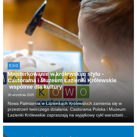
ESG
Majsterkowanie w królewskim stylu -
Castorama i Muzeum Łazienki Królewskie
wspólnie dla kultury
30 września 2025
Nowa Palmiarnia w Łazienkach Królewskich zamienia się w
przestrzeń twórczego działania. Castorama Polska i Muzeum
Łazienki Królewskie zapraszają na wyjątkowy cykl warsztatów
„Majsterkowo”, który łączy tradycję z nowoczesnym
rzemiosłem.