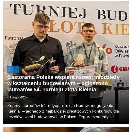
wody, stabilność gleby i bioróżnorodność ...
ESG
Castorama Polska wspiera rozwój młodzieży
w kształceniu budowlanym – ogłoszono
laureatów 54. Turnieju Złota Kielnia
6 lutego 2026
Znamy laureatów 54. edycji Turnieju Budowlanego „Złota
Kielnia” – jednego z najbardziej prestiżowych konkursów dla
uczniów szkół budowlanych w Polsce. Tegoroczna edycja
odbyła się już po raz drugi z udziałem Castorama Polska, która
pełniła tym razem rolę sponsora general...