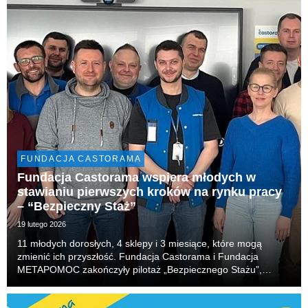
dochód z ich sprzedaży zostanie przekazany na dzia...
FUNDACJA CASTORAMA
Fundacja Castorama wspiera młodych w
stawianiu pierwszych kroków na rynku pracy
– “Bezpieczny Staż”
19 lutego 2026
11 młodych dorosłych, 4 sklepy i 3 miesiące, które mogą
zmienić ich przyszłość. Fundacja Castorama i Fundacja
METAPOMOC zakończyły pilotaż „Bezpiecznego Stażu”,
programu, który daje realną szansę na pierwszy krok w
dorosłe życie – z opieką, mentoringiem i bezpieczną prze...