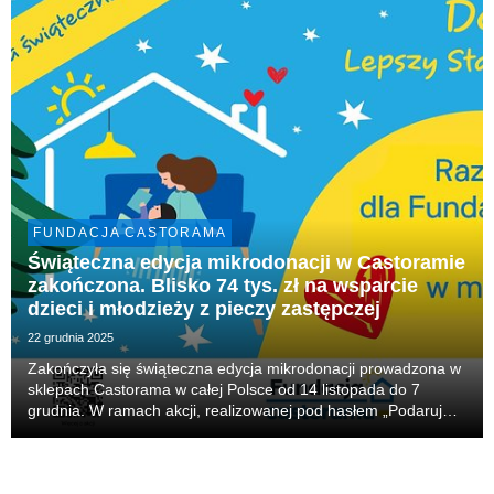
FUNDACJA CASTORAMA
Świąteczna edycja mikrodonacji w Castoramie
zakończona. Blisko 74 tys. zł na wsparcie
dzieci i młodzieży z pieczy zastępczej
22 grudnia 2025
Zakończyła się świąteczna edycja mikrodonacji prowadzona w
sklepach Castorama w całej Polsce od 14 listopada do 7
grudnia. W ramach akcji, realizowanej pod hasłem „Podaruj
prezent, który zostanie na lata”, klienci sieci przekazali łącznie
73 589,39 złotych na wsparcie dz...