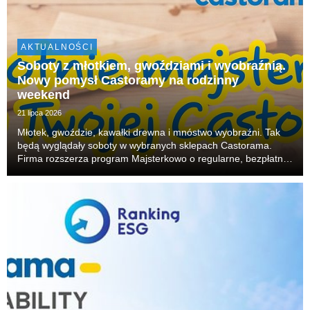
AKTUALNOŚCI
Soboty z młotkiem, gwoździami i wyobraźnią.
Nowy pomysł Castoramy na rodzinny
weekend
21 lipca 2026
Młotek, gwoździe, kawałki drewna i mnóstwo wyobraźni. Tak
będą wyglądały soboty w wybranych sklepach Castorama.
Firma rozszerza program Majsterkowo o regularne, bezpłatne
warsztaty dla rodzin. W każdą sobotę dzieci będą mogły
budować, skręcać i tworzyć własne projekty, r...