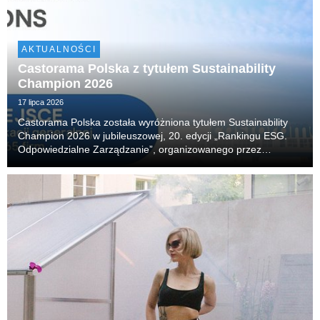
AKTUALNOŚCI
Castorama Polska z tytułem Sustainability
Champion 2026
17 lipca 2026
Castorama Polska została wyróżniona tytułem Sustainability
Champion 2026 w jubileuszowej, 20. edycji „Rankingu ESG.
Odpowiedzialne Zarządzanie”, organizowanego przez
Akademię Leona Koźmińskiego. Firma zajęła również 14.
miejsce w klasyfikacji generalnej, obejmującej 65 n...