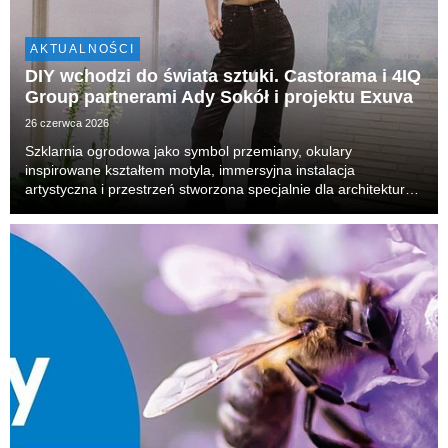
AKTUALNOŚCI
DIY wchodzi do świata sztuki. Castorama i 4IQ
Group partnerami Ady Sokół i projektu Exuva
26 czerwca 2026
Szklarnia ogrodowa jako symbol przemiany, okulary
inspirowane kształtem motyla, immersyjna instalacja
artystyczna i przestrzeń stworzona specjalnie dla architektury
hotelowego patio. Tak wygląda Exuva – interdyscyplinarny
projekt autorstwa Ady Sokół, realizowany we współ...