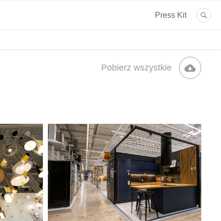
Press Kit
Pobierz wszystkie