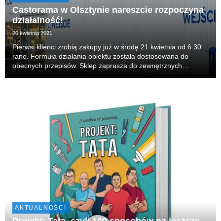
Castorama w Olsztynie nareszcie rozpoczyna
działalność!
20 kwietnia 2021
Pierwsi klienci zrobią zakupy już w środę 21 kwietnia od 6.30
rano. Formuła działania obiektu została dostosowana do
obecnych przepisów. Sklep zaprasza do zewnętrznych
ogrodów oraz po odbiór zamówień internetowych.
Powierzchnia sprzedaży wewnętrznej dostępna na razie jed...
AKTUALNOŚCI
Projekt: Tata, czyli 100 sposobów na jeszcze