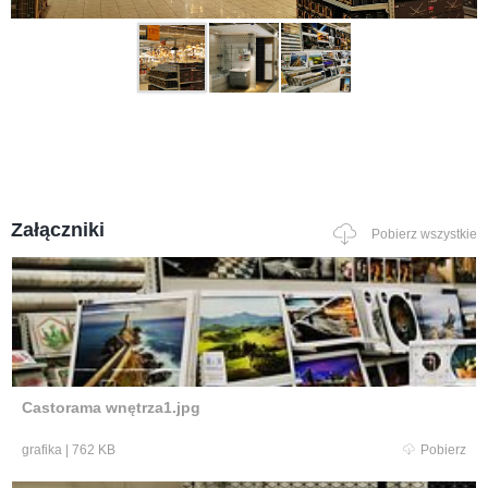
Załączniki
Pobierz wszystkie
Castorama wnętrza1.jpg
grafika
|
762 KB
Pobierz