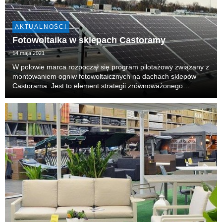
AKTUALNOŚCI
Fotowoltaika w sklepach Castoramy
14 maja 2021
W połowie marca rozpoczął się program pilotażowy związany z
montowaniem ogniw fotowoltaicznych na dachach sklepów
Castorama. Jest to element strategii zrównoważonego
rozwoju, którą spółka wdraża od lat. Instalacje fotowoltaiczne
produkują czystą energię, redukują emisję ...