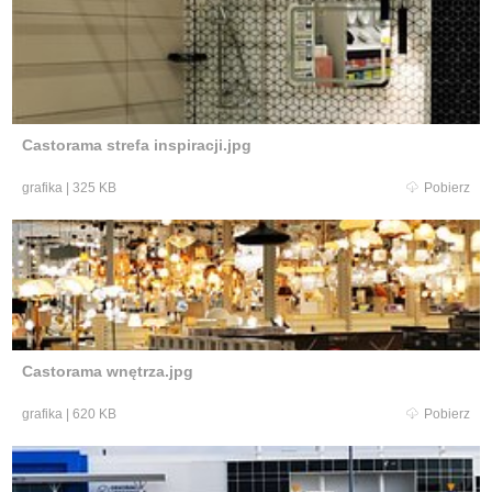
Castorama strefa inspiracji.jpg
grafika
|
325 KB
Pobierz
Castorama wnętrza.jpg
grafika
|
620 KB
Pobierz