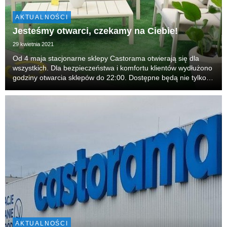
AKTUALNOŚCI
Jesteśmy otwarci, czekamy na Ciebie!
29 kwietnia 2021
Od 4 maja stacjonarne sklepy Castorama otwierają się dla
wszystkich. Dla bezpieczeństwa i komfortu klientów wydłużono
godziny otwarcia sklepów do 22:00. Dostępne będą nie tylko
części zewnętrzne, ale również wewnętrzne powierzchnie
sprzedaży. To świetna wiadomość dla osó...
AKTUALNOŚCI