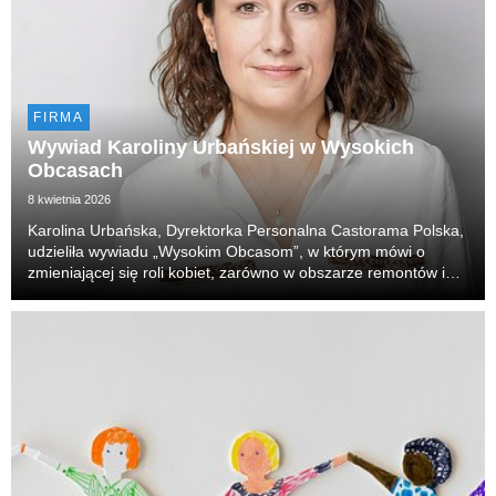
FIRMA
Wywiad Karoliny Urbańskiej w Wysokich
Obcasach
8 kwietnia 2026
Karolina Urbańska, Dyrektorka Personalna Castorama Polska,
udzieliła wywiadu „Wysokim Obcasom”, w którym mówi o
zmieniającej się roli kobiet, zarówno w obszarze remontów i
budowy, jak i na rynku pracy.