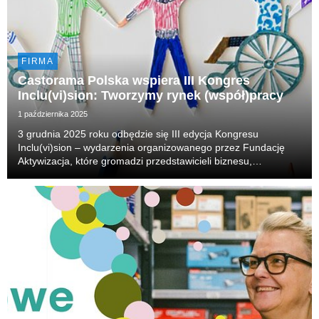
FIRMA
Castorama Polska wspiera III Kongres
Inclu(vi)sion: Tworzymy rynek (współ)pracy
1 października 2025
3 grudnia 2025 roku odbędzie się III edycja Kongresu
Inclu(vi)sion – wydarzenia organizowanego przez Fundację
Aktywizacja, które gromadzi przedstawicieli biznesu,
organizacji pozarządowych i instytucji publicznych wokół idei
budowania włączającego rynku pracy. Castorama ...