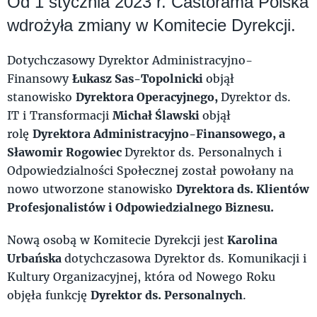
Od 1 stycznia 2023 r. Castorama Polska
wdrożyła zmiany w Komitecie Dyrekcji.
Dotychczasowy Dyrektor Administracyjno-
Finansowy
Łukasz Sas-Topolnicki
objął
stanowisko
Dyrektora Operacyjnego,
Dyrektor ds.
IT i Transformacji
Michał Ślawski
objął
rolę
Dyrektora Administracyjno-Finansowego, a
Sławomir Rogowiec
Dyrektor ds. Personalnych i
Odpowiedzialności Społecznej został powołany na
nowo utworzone stanowisko
Dyrektora ds. Klientów
Profesjonalistów i Odpowiedzialnego Biznesu.
Nową osobą w Komitecie Dyrekcji jest
Karolina
Urbańska
dotychczasowa Dyrektor ds. Komunikacji i
Kultury Organizacyjnej, która od Nowego Roku
objęła funkcję
Dyrektor ds. Personalnych
.