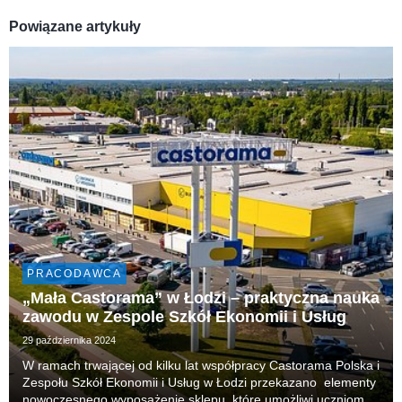
Powiązane artykuły
PRACODAWCA
„Mała Castorama” w Łodzi – praktyczna nauka
zawodu w Zespole Szkół Ekonomii i Usług
29 października 2024
W ramach trwającej od kilku lat współpracy Castorama Polska i
Zespołu Szkół Ekonomii i Usług w Łodzi przekazano elementy
nowoczesnego wyposażenie sklepu, które umożliwi uczniom