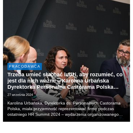
PRACODAWCA
Trzeba umieć słuchać ludzi, aby rozumieć, co
jest dla nich ważne – Karolina Urbańska
Dyrektorka Personalna Castorama Polska
podczas konferencji HR Summit 2024
27 września 2024
Karolina Urbańska, Dyrektorka ds. Personalnych Castorama
Polska, miała przyjemność reprezentować firmę podczas
ostatniego HR Summit 2024 – wydarzenia organizowanego
przez Puls Biznesu, skierowanego do specjalistów,
managerów, kierowników i dyrektorów HR. Podczas konferen...