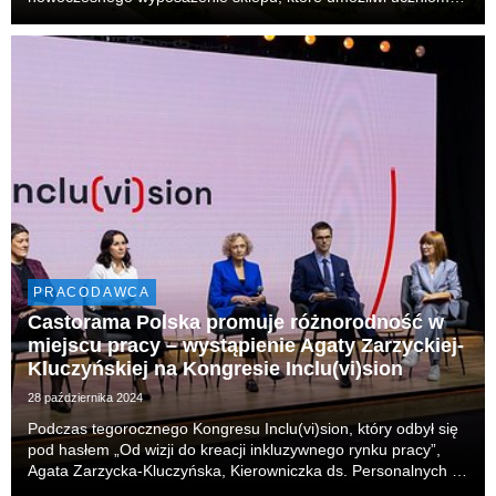
naukę zawodu bez konieczności opuszczania murów szkoły.
Kooperacja sklepu i łódzkiej placówki...
PRACODAWCA
Castorama Polska promuje różnorodność w
miejscu pracy – wystąpienie Agaty Zarzyckiej-
Kluczyńskiej na Kongresie Inclu(vi)sion
28 października 2024
Podczas tegorocznego Kongresu Inclu(vi)sion, który odbył się
pod hasłem „Od wizji do kreacji inkluzywnego rynku pracy”,
Agata Zarzycka-Kluczyńska, Kierowniczka ds. Personalnych w
Castorama Polska, podzieliła się doświadczeniami i praktykami