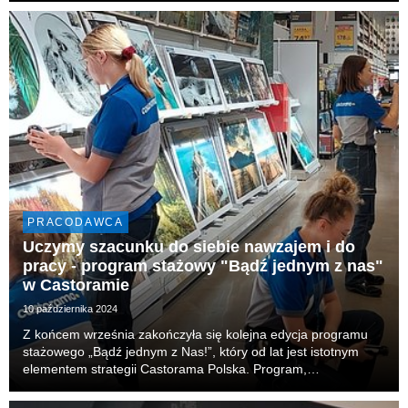
firmy w zakresie budowania ink...
PRACODAWCA
Uczymy szacunku do siebie nawzajem i do
pracy - program stażowy "Bądź jednym z nas"
w Castoramie
10 października 2024
Z końcem września zakończyła się kolejna edycja programu
stażowego „Bądź jednym z Nas!”, który od lat jest istotnym
elementem strategii Castorama Polska. Program,
skoncentrowany na współpracy międzypokoleniowej i rozwoju
talentów, co roku przyciąga studentów i absolwentó...