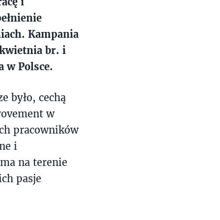
acę i
pełnienie
niach. Kampania
wietnia br. i
a w Polsce.
ze było, cechą
provement w
ich pracowników
ne i
ama na terenie
ich pasje