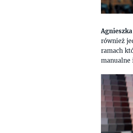
Agnieszka
również je
ramach któ
manualne 