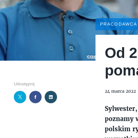
PRACODAWCA
Od 2
poma
Udostępnij
24 marca 2022
Sylwester,
poznamy w 
polskim r