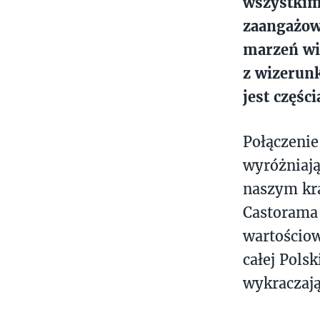
wszystkim
zaangażowa
marzeń wi
z wizerunk
jest częśc
Połączenie
wyróżniaj
naszym kra
Castorama 
wartościow
całej Polsk
wykraczają