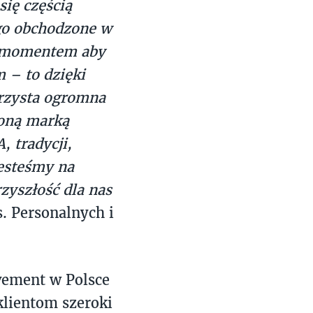
ię częścią
tego obchodzone w
m momentem aby
– to dzięki
orzysta ogromna
ioną marką
, tradycji,
jesteśmy na
rzyszłość dla nas
. Personalnych i
vement w Polsce
klientom szeroki