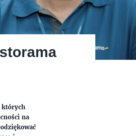
astorama
, których
ecności na
podziękować