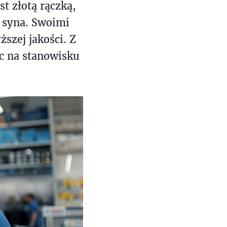
st
złotą rączką,
o syna. Swoimi
szej jakości. Z
ąc na stanowisku