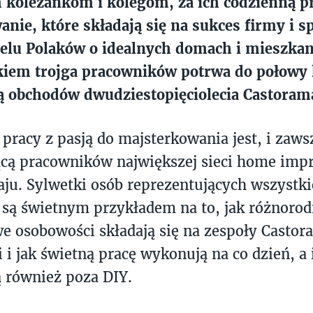
 koleżankom i kolegom, za ich codzienną pr
nie, które składają się na sukces firmy i s
elu Polaków o idealnych domach i mieszka
iem trojga pracowników potrwa do połowy k
ią obchodów dwudziestopięciolecia Castoram
 pracy z pasją do majsterkowania jest, i zaws
ącą pracowników największej sieci home im
ju. Sylwetki osób reprezentujących wszystk
są świetnym przykładem na to, jak różnorod
e osobowości składają się na zespoły Castor
i i jak świetną pracę wykonują na co dzień, a 
 również poza DIY.