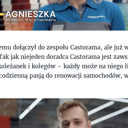
emu dołączył do zespołu Castorama, ale już w
 Tak jak niejeden doradca Castorama jest zaw
koleżanek i kolegów – każdy może na niego li
ecodzienną pasją do renowacji samochodów, w