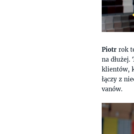
Piotr
rok t
na dłużej.
klientów, 
łączy z ni
vanów.