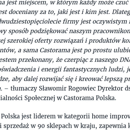
a jest miejscem, w którym każdy może czuć s
est doceniany za to, jaki jest i kim jest. Dla
dwudziestopięciolecie firmy jest oczywisty
wy sposób podziękować naszym pracownikom 
ej szerokiej oferty rozwiązań i produktów k
entów, a sama Castorama jest po prostu ulub
estem przekonany, że czerpiąc z naszego DNA
doświadczenia i energii fantastycznych ludzi, 
ze, aby dalej rozwijać się i kreować lepszą p
.
– tłumaczy Sławomir Rogowiec Dyrektor ds
alności Społecznej w Castorama Polska.
Polska jest liderem w kategorii home impro
 sprzedaż w 90 sklepach w kraju, zapewnia 