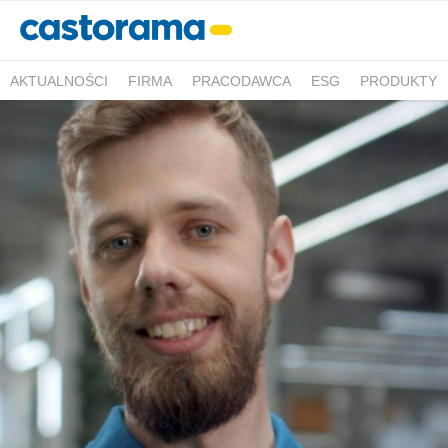
AKTUALNOŚCI
FIRMA
PRACODAWCA
ESG
PRODUKTY