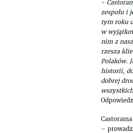
- Castoram
zespołu i j
tym roku 
w wyjątko
nim z nasz
rzesza kli
Polaków.
J
historii, 
dobrej drod
wszystkich
Odpowiedzi
Castorama 
– prowadzi