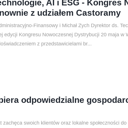
chnologie, AI i ESG - Kongres
onownie z udziałem Castoramy
dministracyjno-Finansowy i Michał Zych Dyrektor ds. Tec
j edycji Kongresu Nowoczesnej Dystrybucji 20 maja w W
i doświadczeniem z przedstawicielami br...
iera odpowiedzialne gospodar
 zachęca swoich klientów oraz lokalne społeczności do 