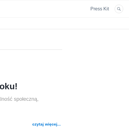
Press Kit
oku!
lność społeczną,
czytaj więcej...