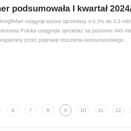
her podsumowała I kwartał 2024
Kingfisher osiągnął wzrost sprzedaży o 0,3% do 3,3 ml
storama Polska osiągnęła sprzedaż na poziomie 445 mln
 wspierany przez poprawę otoczenia konsumenckiego ...
6
7
8
9
10
11
12