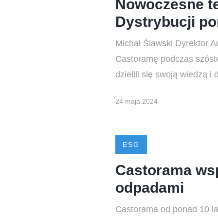
Nowoczesne te
Dystrybucji p
Michał Ślawski Dyrektor A
Castoramę podczas szóste
dzielili się swoją wiedzą 
24 maja 2024
ESG
Castorama wsp
odpadami
Castorama od ponad 10 lat