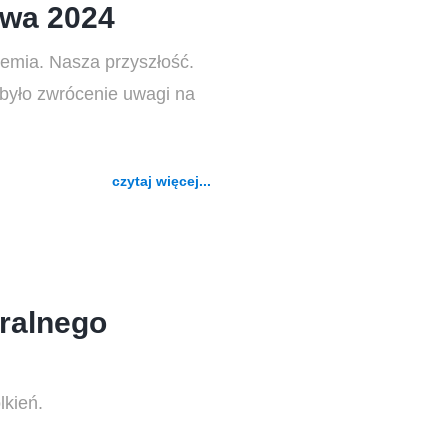
awa 2024
iemia. Nasza przyszłość.
yło zwrócenie uwagi na
czytaj więcej...
ralnego
lkień.